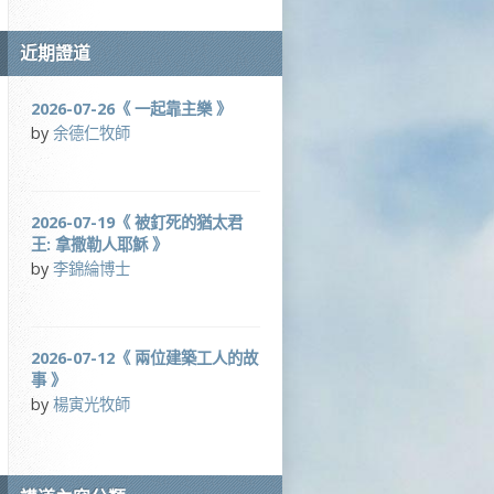
近期證道
2026-07-26《 一起靠主樂 》
by
余德仁牧師
2026-07-19《 被釘死的猶太君
王: 拿撒勒人耶穌 》
by
李錦綸博士
2026-07-12《 兩位建築工人的故
事 》
by
楊寅光牧師