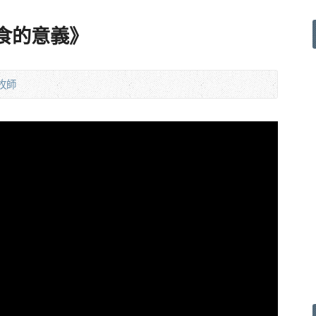
尋禁食的意義》
牧師