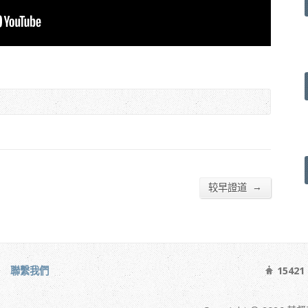
→
较早證道
聯繫我們
15421 